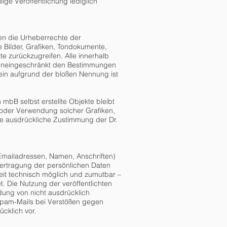
lige Veröffentlichung lediglich
nen die Urheberrechte der
e Bilder, Grafiken, Tondokumente,
e zurückzugreifen. Alle innerhalb
n uneingeschränkt den Bestimmungen
lein aufgrund der bloßen Nennung ist
mbB selbst erstellte Objekte bleibt
g oder Verwendung solcher Grafiken,
ne ausdrückliche Zustimmung der Dr.
(Emailadressen, Namen, Anschriften)
Übertragung der persönlichen Daten
eit technisch möglich und zumutbar –
 Die Nutzung der veröffentlichten
dung von nicht ausdrücklich
 Spam-Mails bei Verstößen gegen
cklich vor.