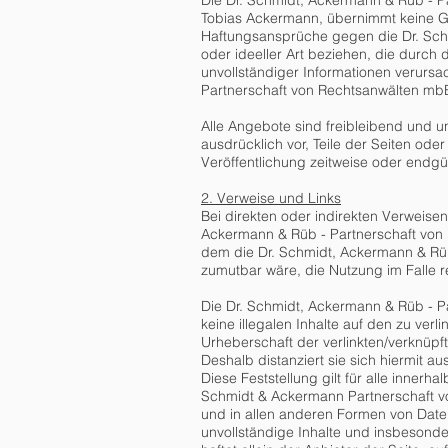
Die Dr. Schmidt, Ackermann & Rüb - P
Tobias Ackermann, übernimmt keine Gewä
Haftungsansprüche gegen die Dr. Schm
oder ideeller Art beziehen, die durch
unvollständiger Informationen verursa
Partnerschaft von Rechtsanwälten mbB 
Alle Angebote sind freibleibend und u
ausdrücklich vor, Teile der Seiten o
Veröffentlichung zeitweise oder endgül
2. Verweise und Links
Bei direkten oder indirekten Verweise
Ackermann & Rüb - Partnerschaft von R
dem die Dr. Schmidt, Ackermann & Rüb
zumutbar wäre, die Nutzung im Falle re
Die Dr. Schmidt, Ackermann & Rüb - Pa
keine illegalen Inhalte auf den zu ver
Urheberschaft der verlinkten/verknüpf
Deshalb distanziert sie sich hiermit au
Diese Feststellung gilt für alle inner
Schmidt & Ackermann Partnerschaft vo
und in allen anderen Formen von Datenb
unvollständige Inhalte und insbesond