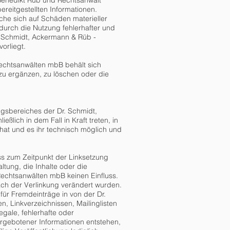
Benedikt Rüb und Rechtsanwalt
ereitgestellten Informationen.
he sich auf Schäden materieller
durch die Nutzung fehlerhafter und
r. Schmidt, Ackermann & Rüb -
orliegt.
Rechtsanwälten mbB behält sich
zu ergänzen, zu löschen oder die
ngsbereiches der Dr. Schmidt,
lich in dem Fall in Kraft treten, in
hat und es ihr technisch möglich und
ss zum Zeitpunkt der Linksetzung
ltung, die Inhalte oder die
Rechtsanwälten mbB keinen Einfluss.
 nach der Verlinkung verändert wurden.
 für Fremdeinträge in von der Dr.
 Linkverzeichnissen, Mailinglisten
egale, fehlerhafte oder
argebotener Informationen entstehen,