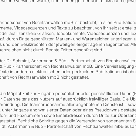
uf welche verwiesen wurde, nicht derjenige, der über Links auf die jewei
rtnerschaft von Rechtsanwälten mbB ist bestrebt, in allen Publikatio
mente, Videosequenzen und Texte zu beachten, von ihr selbst erstellt
der auf lizenzfreie Grafiken, Tondokumente, Videosequenzen und Text
ggf. durch Dritte geschützten Marken- und Warenzeichen unterliege
s und den Besitzrechten der jeweiligen eingetragenen Eigentümer. Al
kenzeichen nicht durch Rechte Dritter geschützt sind!
 der Dr. Schmidt, Ackermann & Rüb - Partnerschaft von Rechtsanwälten 
 & Rüb - Partnerschaft von Rechtsanwälten mbB. Eine Vervielfältigun
te in anderen elektronischen oder gedruckten Publikationen ist oh
haft von Rechtsanwälten mbB nicht gestattet.
 die Möglichkeit zur Eingabe persönlicher oder geschäftlicher Daten 
er Daten seitens des Nutzers auf ausdrücklich freiwilliger Basis. Die 
Verbindung. Die Inanspruchnahme aller angebotenen Dienste ist – sow
unter Angabe anonymisierter Daten oder eines Pseudonyms gestattet.
lefon- und Faxnummern sowie Emailadressen durch Dritte zur Übersen
 gestattet. Rechtliche Schritte gegen die Versender von sogenannten
midt, Ackermann & Rüb - Partnerschaft von Rechtsanwälten mbB ausdrü