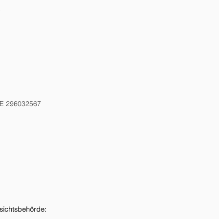
m
E 296032567
m
sichtsbehörde: