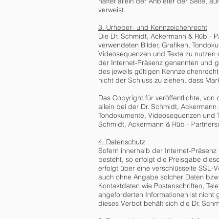
haftet allein der Anbieter der Seite, a
verweist.
3. Urheber- und Kennzeichenrecht
Die Dr. Schmidt, Ackermann & Rüb - Pa
verwendeten Bilder, Grafiken, Tondoku
Videosequenzen und Texte zu nutzen o
der Internet-Präsenz genannten und 
des jeweils gültigen Kennzeichenrecht
nicht der Schluss zu ziehen, dass Mar
Das Copyright für veröffentlichte, von
allein bei der Dr. Schmidt, Ackermann
Tondokumente, Videosequenzen und Tex
Schmidt, Ackermann & Rüb - Partnersc
4. Datenschutz
Sofern innerhalb der Internet-Präsenz
besteht, so erfolgt die Preisgabe dies
erfolgt über eine verschlüsselte SSL-
auch ohne Angabe solcher Daten bzw. 
Kontaktdaten wie Postanschriften, Te
angeforderten Informationen ist nicht
dieses Verbot behält sich die Dr. Sch