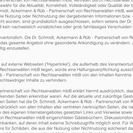
artnerschaft von Rechtsanwälten mbB, vertreten durch Rechtsanwalt 
hr für die Aktualität, Korrektheit, Vollständigkeit oder Qualität der b
idt, Ackermann & Rüb - Partnerschaft von Rechtsanwälten mbB, welc
 die Nutzung oder Nichtnutzung der dargebotenen Informationen bzw. 
cht wurden, sind grundsätzlich ausgeschlossen, sofern seitens der D
kein nachweislich vorsätzliches oder grob fahrlässiges Verschulden v
nverbindlich. Die Dr. Schmidt, Ackermann & Rüb - Partnerschaft von 
der das gesamte Angebot ohne gesonderte Ankündigung zu verändern, 
tig einzustellen.
n auf externe Webseiten ("Hyperlinks"), die außerhalb des Verantwortu
echtsanwälten mbB liegen, würde eine Haftungsverpflichtung ausschließ
 - Partnerschaft von Rechtsanwälten mbB von den Inhalten Kenntnis 
chtswidriger Inhalte zu verhindern.
rtnerschaft von Rechtsanwälten mbB erklärt hiermit ausdrücklich, da
linkenden Seiten erkennbar waren. Auf die aktuelle und zukünftige Gesta
ten Seiten hat die Dr. Schmidt, Ackermann & Rüb - Partnerschaft von 
sdrücklich von allen Inhalten aller verlinkten /verknüpften Seiten, die
halb des eigenen Internetangebotes gesetzten Links und Verweise sowie
n Rechtsanwälten mbB eingerichteten Gästebüchern, Diskussionsforen,
anken, auf deren Inhalt externe Schreibzugriffe möglich sind. Für ill
ere für Schäden, die aus der Nutzung oder Nichtnutzung solcherart d